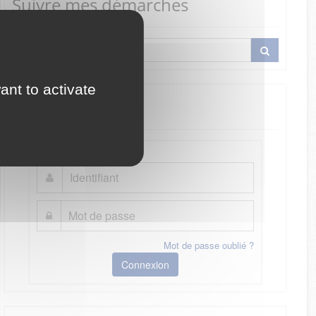
Suivre mes démarches
ant to activate
Je me connecte
Mot de passe oublié ?
Connexion