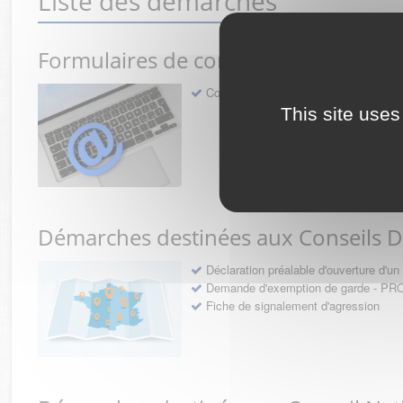
Liste des démarches
Formulaires de contact avec l'Ordre
Contact
This site uses
Démarches destinées aux Conseils 
Déclaration préalable d'ouverture d'
Demande d'exemption de garde - 
Fiche de signalement d'agression