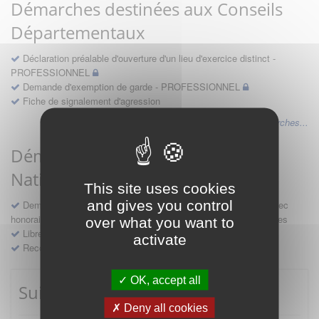
Démarches destinées aux Conseils
Départementaux
Déclaration préalable d'ouverture d'un lieu d'exercice distinct -
PROFESSIONNEL
Demande d'exemption de garde - PROFESSIONNEL
Fiche de signalement d'agression
Voir les autres démarches...
Démarches destinées au Conseil
National
This site uses cookies
and gives you control
Demande d'avis en hospitalité, en études, des conventions avec
honoraires et des demandes diverses formulées par les entreprises
over what you want to
Libre prestation de services
activate
Recours
OK, accept all
Suivre mes démarches
Deny all cookies