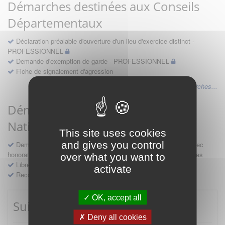
Démarches destinées aux Conseils
Départementaux
Déclaration préalable d'ouverture d'un lieu d'exercice distinct -
PROFESSIONNEL
Demande d'exemption de garde - PROFESSIONNEL
Fiche de signalement d'agression
Voir les autres démarches...
Démarches destinées au Conseil
National
This site uses cookies
and gives you control
Demande d'avis en hospitalité, en études, des conventions avec
honoraires et des demandes diverses formulées par les entreprises
over what you want to
Libre prestation de services
activate
Recours
OK, accept all
Suivre mes démarches
Deny all cookies