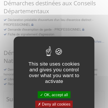
Démarches destinées aux Conseils
Départementaux
Déclaration préalable d'ouverture d'un lieu d'exercice distinct -
PROFESSIONNEL
Demande d'exemption de garde - PROFESSIONNEL
Fiche de signalement d'agression
Voir les autres démarches...
Démarches destinées au Conseil
National
This site uses cookies
and gives you control
Demande d'avis en hospitalité, en études, des conventions avec
honoraires et des demandes diverses formulées par les entreprises
over what you want to
Libre prestation de services
activate
Recours
OK, accept all
Suivre mes démarches
Deny all cookies