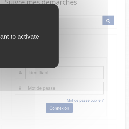
Suivre mes démarches
ant to activate
Je me connecte
Mot de passe oublié ?
Connexion