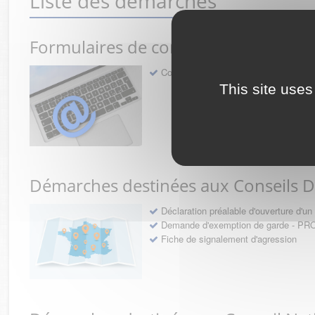
Liste des démarches
Formulaires de contact avec l'Ordre
Contact
This site uses
Démarches destinées aux Conseils 
Déclaration préalable d'ouverture d'
Demande d'exemption de garde - 
Fiche de signalement d'agression