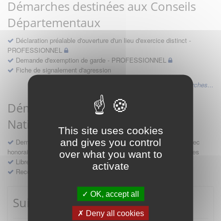
Démarches destinées aux Conseils
Départementaux
Déclaration préalable d'ouverture d'un lieu d'exercice distinct -
PROFESSIONNEL
Demande d'exemption de garde - PROFESSIONNEL
Fiche de signalement d'agression
Voir les autres démarches...
Démarches destinées au Conseil
National
This site uses cookies
and gives you control
Demande d'avis en hospitalité, en études, des conventions avec
honoraires et des demandes diverses formulées par les entreprises
over what you want to
Libre prestation de services
activate
Recours
OK, accept all
Suivre mes démarches
Deny all cookies