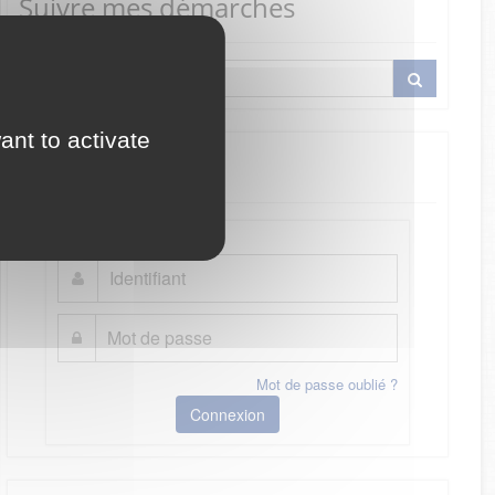
Suivre mes démarches
ant to activate
Je me connecte
Mot de passe oublié ?
Connexion