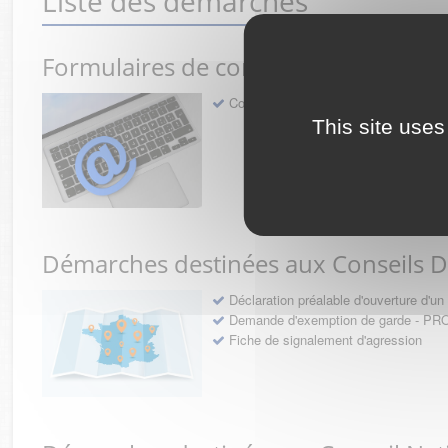
Liste des démarches
Formulaires de contact avec l'Ordre
Contact
This site uses
Démarches destinées aux Conseils 
Déclaration préalable d'ouverture d'
Demande d'exemption de garde - 
Fiche de signalement d'agression