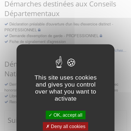
Démarches destinées aux Conseils
Départementaux
Déclaration préalable d'ouverture d'un lieu d'exercice distinct -
PROFESSIONNEL
Demande d'exemption de garde - PROFESSIONNEL
Fiche de signalement d'agression
Voir les autres démarches...
Démarches destinées au Conseil
National
This site uses cookies
and gives you control
Demande d'avis en hospitalité, en études, des conventions avec
honoraires et des demandes diverses formulées par les entreprises
over what you want to
Libre prestation de services
activate
Recours
OK, accept all
Suivre mes démarches
Deny all cookies