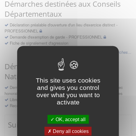
Démarches destinées aux Conseils
Départementaux
Déclaration préalable d'ouverture d'un lieu d'exercice distinct -
PROFESSIONNEL
Demande d'exemption de garde - PROFESSIONNEL
Fiche de signalement d'agression
Voir les autres démarches...
Démarches destinées au Conseil
National
This site uses cookies
and gives you control
Demande d'avis en hospitalité, en études, des conventions avec
honoraires et des demandes diverses formulées par les entreprises
over what you want to
Libre prestation de services
activate
Recours
OK, accept all
Suivre mes démarches
Deny all cookies