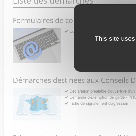
Liste des démarches
Formulaires de contact avec l'Ordre
Contact
This site uses
Démarches destinées aux Conseils 
Déclaration préalable d'ouverture d'
Demande d'exemption de garde - 
Fiche de signalement d'agression