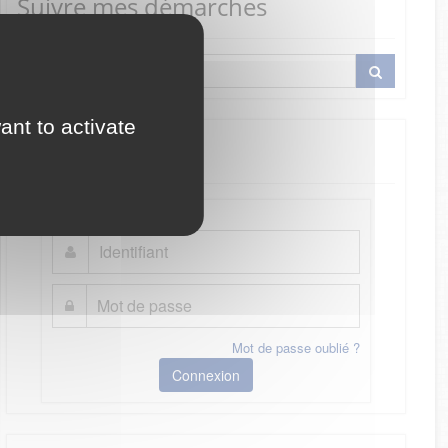
Suivre mes démarches
ant to activate
Je me connecte
Mot de passe oublié ?
Connexion