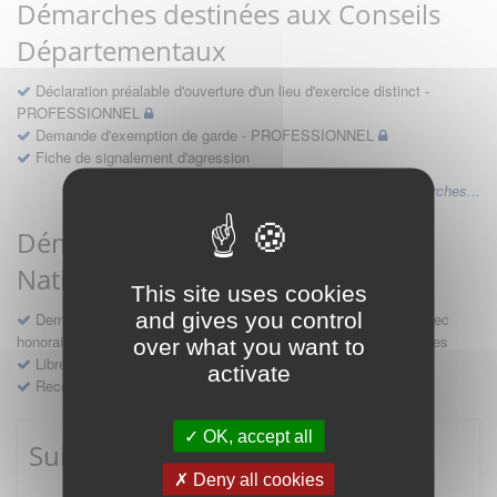
Démarches destinées aux Conseils
Départementaux
Déclaration préalable d'ouverture d'un lieu d'exercice distinct -
PROFESSIONNEL
Demande d'exemption de garde - PROFESSIONNEL
Fiche de signalement d'agression
Voir les autres démarches...
Démarches destinées au Conseil
National
This site uses cookies
and gives you control
Demande d'avis en hospitalité, en études, des conventions avec
honoraires et des demandes diverses formulées par les entreprises
over what you want to
Libre prestation de services
activate
Recours
OK, accept all
Suivre mes démarches
Deny all cookies