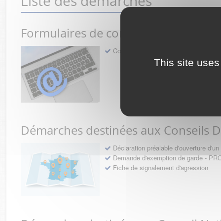
Liste des démarches
Formulaires de contact avec l'Ordre
Contact
This site uses
Démarches destinées aux Conseils 
Déclaration préalable d'ouverture d'
Demande d'exemption de garde - 
Fiche de signalement d'agression