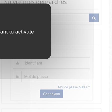
Suivre mes démarches
ant to activate
Je me connecte
Mot de passe oublié ?
Connexion