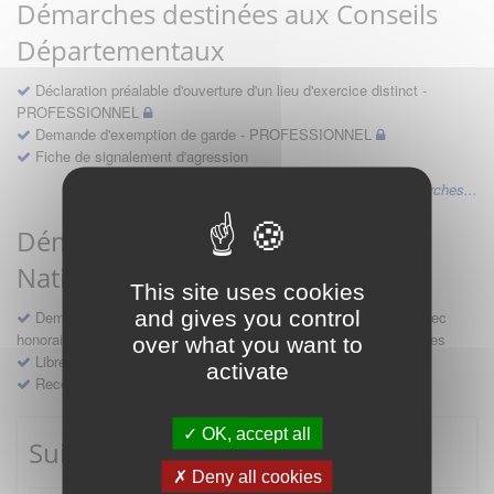
Démarches destinées aux Conseils
Départementaux
Déclaration préalable d'ouverture d'un lieu d'exercice distinct -
PROFESSIONNEL
Demande d'exemption de garde - PROFESSIONNEL
Fiche de signalement d'agression
Voir les autres démarches...
Démarches destinées au Conseil
National
This site uses cookies
and gives you control
Demande d'avis en hospitalité, en études, des conventions avec
honoraires et des demandes diverses formulées par les entreprises
over what you want to
Libre prestation de services
activate
Recours
OK, accept all
Suivre mes démarches
Deny all cookies