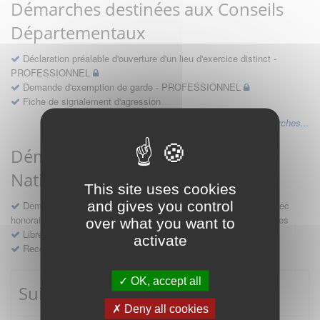
Démarches destinées aux Conseils
Départementaux
Déclaration préalable d'ouverture d'un lieu d'exercice distinct -
PROFESSIONNEL
Demande d'exemption de garde - PROFESSIONNEL
Fiche de signalement d'agression
Voir les autres démarches...
Démarches destinées au Conseil
National
This site uses cookies
and gives you control
Demande d'avis en hospitalité, en études, des conventions avec
honoraires et des demandes diverses formulées par les entreprises
over what you want to
Libre prestation de services
activate
Recours
OK, accept all
Suivre mes démarches
Deny all cookies