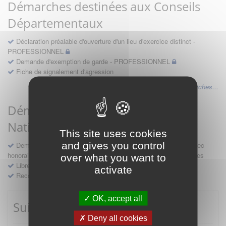
Démarches destinées aux Conseils
Départementaux
Déclaration préalable d'ouverture d'un lieu d'exercice distinct -
PROFESSIONNEL
Demande d'exemption de garde - PROFESSIONNEL
Fiche de signalement d'agression
Voir les autres démarches...
Démarches destinées au Conseil
National
This site uses cookies
and gives you control
Demande d'avis en hospitalité, en études, des conventions avec
honoraires et des demandes diverses formulées par les entreprises
over what you want to
Libre prestation de services
activate
Recours
OK, accept all
Suivre mes démarches
Deny all cookies