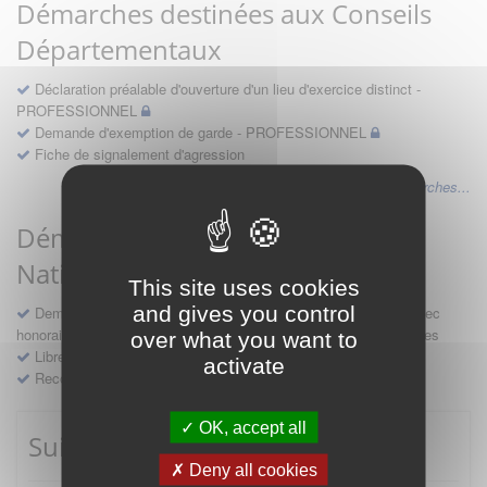
Démarches destinées aux Conseils
Départementaux
Déclaration préalable d'ouverture d'un lieu d'exercice distinct -
PROFESSIONNEL
Demande d'exemption de garde - PROFESSIONNEL
Fiche de signalement d'agression
Voir les autres démarches...
Démarches destinées au Conseil
National
This site uses cookies
and gives you control
Demande d'avis en hospitalité, en études, des conventions avec
honoraires et des demandes diverses formulées par les entreprises
over what you want to
Libre prestation de services
activate
Recours
OK, accept all
Suivre mes démarches
Deny all cookies