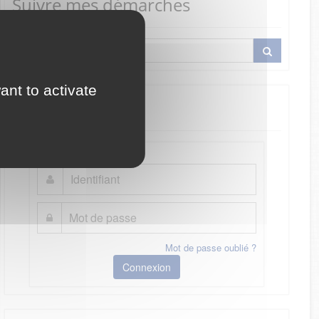
Suivre mes démarches
ant to activate
Je me connecte
Mot de passe oublié ?
Connexion