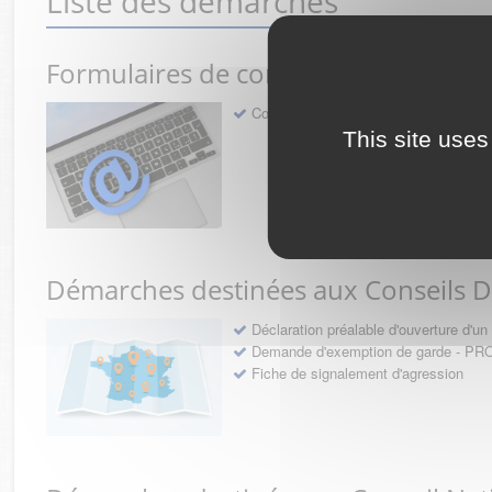
Liste des démarches
Formulaires de contact avec l'Ordre
Contact
This site uses
Démarches destinées aux Conseils 
Déclaration préalable d'ouverture d'
Demande d'exemption de garde - 
Fiche de signalement d'agression