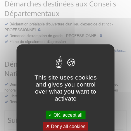
Démarches destinées aux Conseils
Départementaux
Déclaration préalable d'ouverture d'un lieu d'exercice distinct -
PROFESSIONNEL
Demande d'exemption de garde - PROFESSIONNEL
Fiche de signalement d'agression
Voir les autres démarches...
Démarches destinées au Conseil
National
This site uses cookies
and gives you control
Demande d'avis en hospitalité, en études, des conventions avec
honoraires et des demandes diverses formulées par les entreprises
over what you want to
Libre prestation de services
activate
Recours
OK, accept all
Suivre mes démarches
Deny all cookies