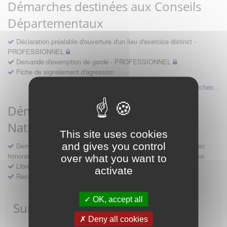
Démarches destinées aux Conseils
Départementaux
Déclaration préalable d'ouverture d'un lieu d'exercice distinct -
PROFESSIONNEL
Demande d'exemption de garde - PROFESSIONNEL
Fiche de signalement d'agression
Voir les autres démarches...
Démarches destinées au Conseil
National
This site uses cookies
and gives you control
Demande d'avis en hospitalité, en études, des conventions avec
honoraires et des demandes diverses formulées par les entreprises
over what you want to
Libre prestation de services
activate
Recours
OK, accept all
Suivre mes démarches
Deny all cookies