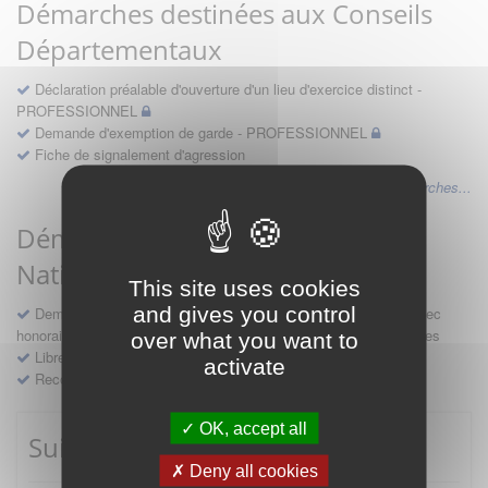
Démarches destinées aux Conseils
Départementaux
Déclaration préalable d'ouverture d'un lieu d'exercice distinct -
PROFESSIONNEL
Demande d'exemption de garde - PROFESSIONNEL
Fiche de signalement d'agression
Voir les autres démarches...
Démarches destinées au Conseil
National
This site uses cookies
and gives you control
Demande d'avis en hospitalité, en études, des conventions avec
honoraires et des demandes diverses formulées par les entreprises
over what you want to
Libre prestation de services
activate
Recours
OK, accept all
Suivre mes démarches
Deny all cookies