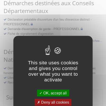
Démarches destinées aux Conseils
Départementaux
Déclaration préalable d'ouverture d'un lieu d'exercice distinct -
PROFESSIONNEL
Demande d'exemption de garde - PROFESSIONNEL
Fiche de signalement d'agression
Voir les autres démarches...
Démarches destinées au Conseil
National
This site uses cookies
and gives you control
Demande d'avis en hospitalité, en études, des conventions avec
honoraires et des demandes diverses formulées par les entreprises
over what you want to
Libre prestation de services
activate
Recours
OK, accept all
Suivre mes démarches
Deny all cookies