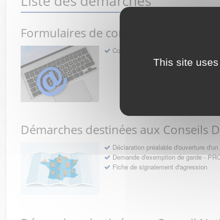
Liste des démarches
Formulaires de contact avec l'Ordre
Contact
This site uses
Démarches destinées aux Conseils 
Déclaration préalable d'ouverture d'
Demande d'exemption de garde - 
Fiche de signalement d'agression