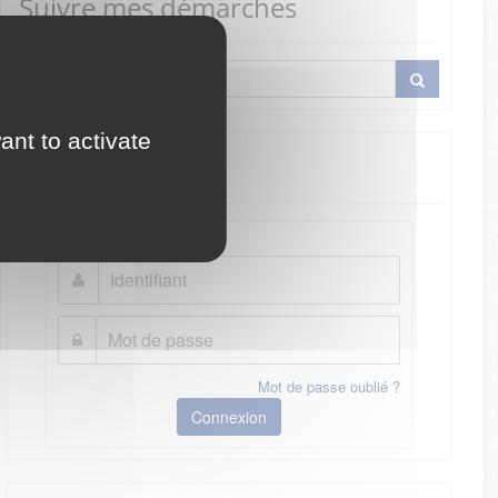
Suivre mes démarches
ant to activate
Je me connecte
Mot de passe oublié ?
Connexion