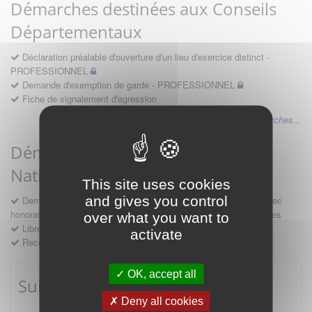
Démarches destinées aux Conseils
Départementaux
Déclaration préalable d'ouverture d'un lieu d'exercice distinct -
PROFESSIONNEL
Demande d'exemption de garde - PROFESSIONNEL
Fiche de signalement d'agression
Voir les autres démarches...
Démarches destinées au Conseil
National
This site uses cookies
and gives you control
Demande d'avis en hospitalité, en études, des conventions avec
honoraires et des demandes diverses formulées par les entreprises
over what you want to
Libre prestation de services
activate
Recours
OK, accept all
Suivre mes démarches
Deny all cookies