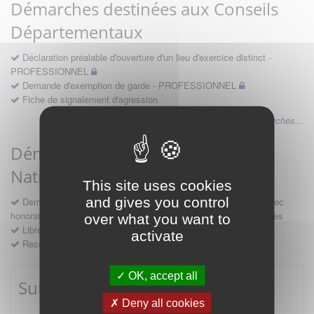
Démarches destinées aux Conseils
Départementaux
Déclaration préalable d'ouverture d'un lieu d'exercice distinct -
PROFESSIONNEL
Demande d'exemption de garde - PROFESSIONNEL
Fiche de signalement d'agression
Voir les autres démarches...
Démarches destinées au Conseil
National
This site uses cookies
and gives you control
Demande d'avis en hospitalité, en études, des conventions avec
honoraires et des demandes diverses formulées par les entreprises
over what you want to
Libre prestation de services
activate
Recours
OK, accept all
Suivre mes démarches
Deny all cookies