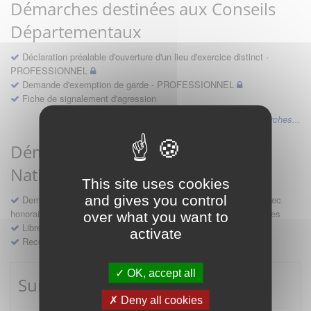
Démarches destinées aux Conseils
Départementaux
Déclaration préalable d'ouverture d'un lieu d'exercice distinct -
PROFESSIONNEL
Demande d'exemption de garde - PROFESSIONNEL
Fiche de signalement d'agression
Voir les autres démarches...
Démarches destinées au Conseil
National
This site uses cookies
and gives you control
Demande d'avis en hospitalité, en études, des conventions avec
honoraires et des demandes diverses formulées par les entreprises
over what you want to
Libre prestation de services
activate
Recours
OK, accept all
Suivre mes démarches
Deny all cookies