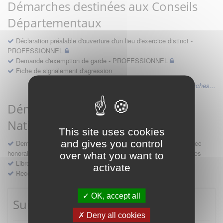
Démarches destinées aux Conseils
Départementaux
Déclaration préalable d'ouverture d'un lieu d'exercice distinct -
PROFESSIONNEL
Demande d'exemption de garde - PROFESSIONNEL
Fiche de signalement d'agression
Voir les autres démarches...
Démarches destinées au Conseil
National
This site uses cookies
and gives you control
Demande d'avis en hospitalité, en études, des conventions avec
honoraires et des demandes diverses formulées par les entreprises
over what you want to
Libre prestation de services
activate
Recours
OK, accept all
Suivre mes démarches
Deny all cookies