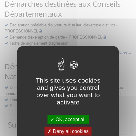
Démarches destinées aux Conseils
Départementaux
Déclaration préalable d'ouverture d'un lieu d'exercice distinct -
PROFESSIONNEL
Demande d'exemption de garde - PROFESSIONNEL
Fiche de signalement d'agression
Voir les autres démarches...
Démarches destinées au Conseil
National
This site uses cookies
and gives you control
Demande d'avis en hospitalité, en études, des conventions avec
honoraires et des demandes diverses formulées par les entreprises
over what you want to
Libre prestation de services
activate
Recours
OK, accept all
Suivre mes démarches
Deny all cookies