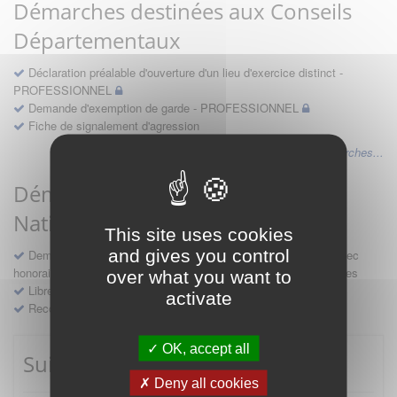
Démarches destinées aux Conseils
Départementaux
Déclaration préalable d'ouverture d'un lieu d'exercice distinct -
PROFESSIONNEL
Demande d'exemption de garde - PROFESSIONNEL
Fiche de signalement d'agression
Voir les autres démarches...
Démarches destinées au Conseil
National
This site uses cookies
and gives you control
Demande d'avis en hospitalité, en études, des conventions avec
honoraires et des demandes diverses formulées par les entreprises
over what you want to
Libre prestation de services
activate
Recours
OK, accept all
Suivre mes démarches
Deny all cookies