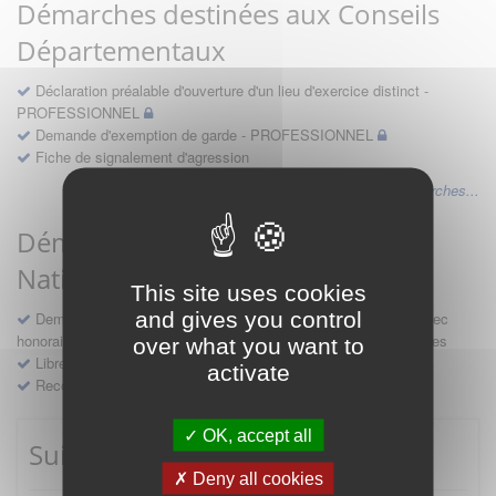
Démarches destinées aux Conseils
Départementaux
Déclaration préalable d'ouverture d'un lieu d'exercice distinct -
PROFESSIONNEL
Demande d'exemption de garde - PROFESSIONNEL
Fiche de signalement d'agression
Voir les autres démarches...
Démarches destinées au Conseil
National
This site uses cookies
and gives you control
Demande d'avis en hospitalité, en études, des conventions avec
honoraires et des demandes diverses formulées par les entreprises
over what you want to
Libre prestation de services
activate
Recours
OK, accept all
Suivre mes démarches
Deny all cookies