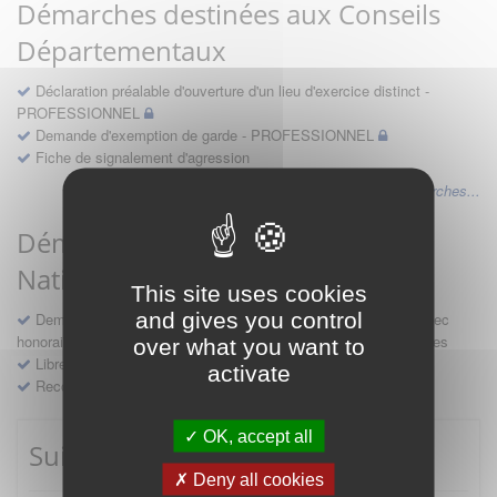
Démarches destinées aux Conseils
Départementaux
Déclaration préalable d'ouverture d'un lieu d'exercice distinct -
PROFESSIONNEL
Demande d'exemption de garde - PROFESSIONNEL
Fiche de signalement d'agression
Voir les autres démarches...
Démarches destinées au Conseil
National
This site uses cookies
and gives you control
Demande d'avis en hospitalité, en études, des conventions avec
honoraires et des demandes diverses formulées par les entreprises
over what you want to
Libre prestation de services
activate
Recours
OK, accept all
Suivre mes démarches
Deny all cookies