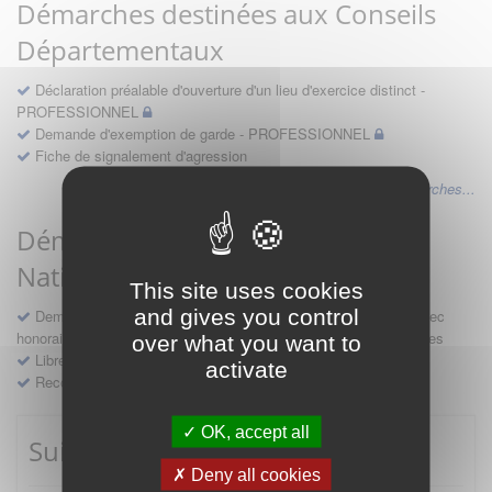
Démarches destinées aux Conseils
Départementaux
Déclaration préalable d'ouverture d'un lieu d'exercice distinct -
PROFESSIONNEL
Demande d'exemption de garde - PROFESSIONNEL
Fiche de signalement d'agression
Voir les autres démarches...
Démarches destinées au Conseil
National
This site uses cookies
and gives you control
Demande d'avis en hospitalité, en études, des conventions avec
honoraires et des demandes diverses formulées par les entreprises
over what you want to
Libre prestation de services
activate
Recours
OK, accept all
Suivre mes démarches
Deny all cookies