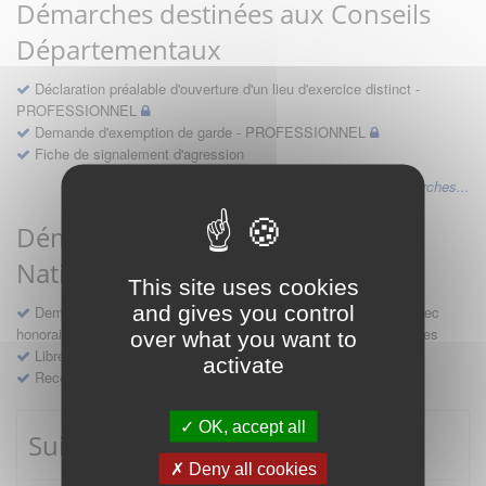
Démarches destinées aux Conseils
Départementaux
Déclaration préalable d'ouverture d'un lieu d'exercice distinct -
PROFESSIONNEL
Demande d'exemption de garde - PROFESSIONNEL
Fiche de signalement d'agression
Voir les autres démarches...
Démarches destinées au Conseil
National
This site uses cookies
and gives you control
Demande d'avis en hospitalité, en études, des conventions avec
honoraires et des demandes diverses formulées par les entreprises
over what you want to
Libre prestation de services
activate
Recours
OK, accept all
Suivre mes démarches
Deny all cookies