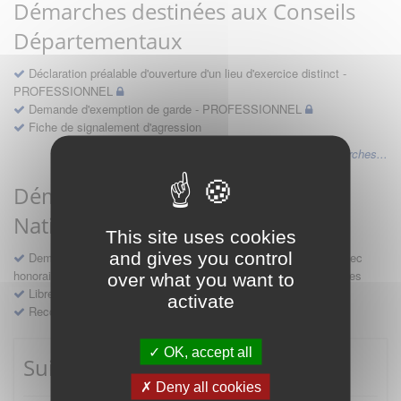
Démarches destinées aux Conseils
Départementaux
Déclaration préalable d'ouverture d'un lieu d'exercice distinct -
PROFESSIONNEL
Demande d'exemption de garde - PROFESSIONNEL
Fiche de signalement d'agression
Voir les autres démarches...
Démarches destinées au Conseil
National
This site uses cookies
and gives you control
Demande d'avis en hospitalité, en études, des conventions avec
honoraires et des demandes diverses formulées par les entreprises
over what you want to
Libre prestation de services
activate
Recours
OK, accept all
Suivre mes démarches
Deny all cookies