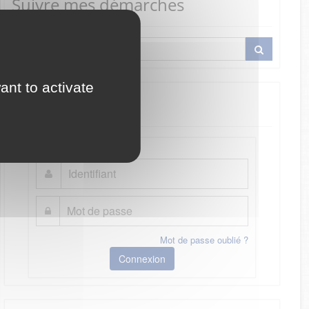
Suivre mes démarches
ant to activate
Je me connecte
Mot de passe oublié ?
Connexion