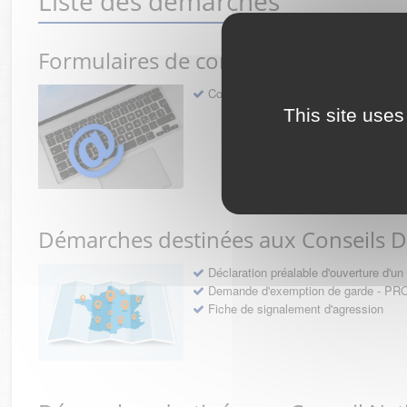
Liste des démarches
Formulaires de contact avec l'Ordre
Contact
This site uses
Démarches destinées aux Conseils 
Déclaration préalable d'ouverture d'
Demande d'exemption de garde - 
Fiche de signalement d'agression