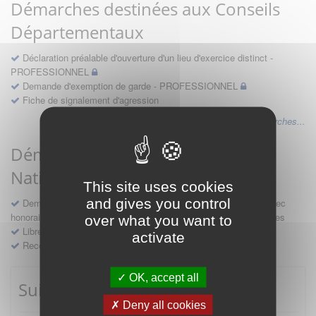
Démarches destinées aux Conseils
Départementaux
Déclaration préalable d'ouverture d'un lieu d'exercice distinct -
PROFESSIONNEL
Demande d'exemption de garde - PROFESSIONNEL
Fiche de signalement d'agression
Voir les autres démarches...
Démarches destinées au Conseil
National
This site uses cookies
and gives you control
Demande d'avis en hospitalité, en études, des conventions avec
honoraires et des demandes diverses formulées par les entreprises
over what you want to
Libre prestation de services
activate
Recours
OK, accept all
Suivre mes démarches
Deny all cookies