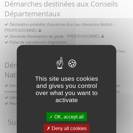
Démarches destinées aux Conseils
Départementaux
Déclaration préalable d'ouverture d'un lieu d'exercice distinct -
PROFESSIONNEL
Demande d'exemption de garde - PROFESSIONNEL
Fiche de signalement d'agression
Voir les autres démarches...
Démarches destinées au Conseil
National
This site uses cookies
and gives you control
Demande d'avis en hospitalité, en études, des conventions avec
honoraires et des demandes diverses formulées par les entreprises
over what you want to
Libre prestation de services
activate
Recours
OK, accept all
Suivre mes démarches
Deny all cookies