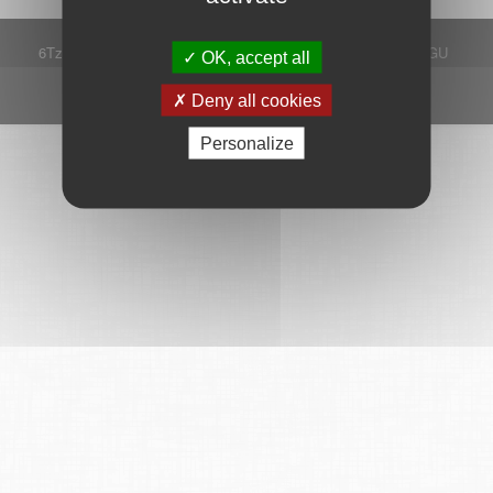
6Tzen ©2015 - Tous droits réservés
Mentions légales
CGU
OK, accept all
Plan du site
FAQ
Contact
Ce service est proposé par
6Tzen
.
Deny all cookies
Personalize