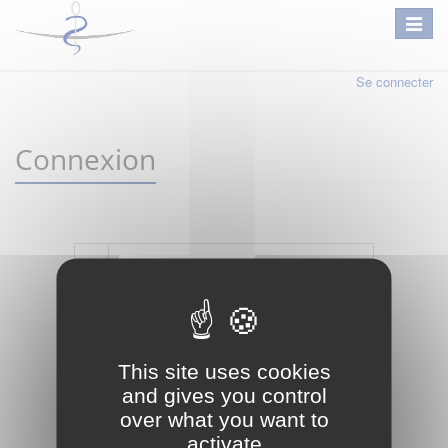
Se connecter
Connexion
Mot de passe oublié ?
Je crée mon compte
This site uses cookies
Connexion
and gives you control
over what you want to
activate