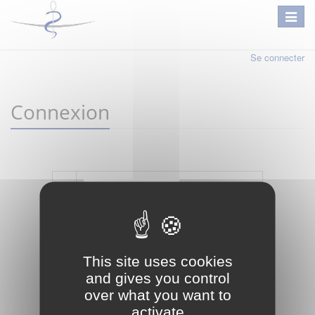
Se connecter
Connexion
Mot de passe oublié ?
Je crée mon compte
This site uses cookies
Connexion
and gives you control
over what you want to
activate