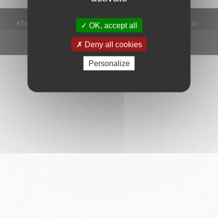
6Tzen ©2015 - Tous droits réservés
Mentions légales
CGU
OK, accept all
Plan du site
FAQ
Contact
Ce service est proposé par
6Tzen
.
Deny all cookies
Personalize