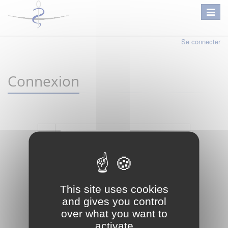
Se connecter
Connexion
Mot de passe oublié ?
Je crée mon compte
This site uses cookies
Connexion
and gives you control
over what you want to
activate