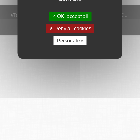
6Tzen ©2015 - Tous droits réservés
Mentions légales
CGU
OK, accept all
Plan du site
FAQ
Contact
Ce service est proposé par
6Tzen
.
Deny all cookies
Personalize