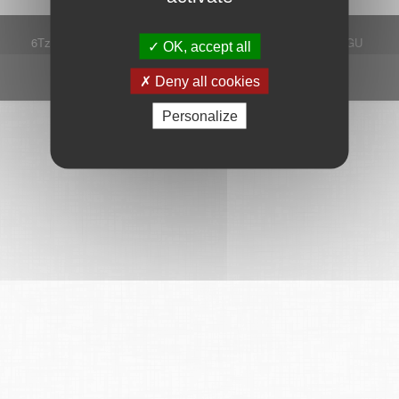
6Tzen ©2015 - Tous droits réservés
Mentions légales
CGU
OK, accept all
Plan du site
FAQ
Contact
Ce service est proposé par
6Tzen
.
Deny all cookies
Personalize