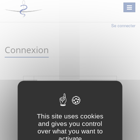
Se connecter
Connexion
Mot de passe oublié ?
Je crée mon compte
This site uses cookies
Connexion
and gives you control
over what you want to
activate