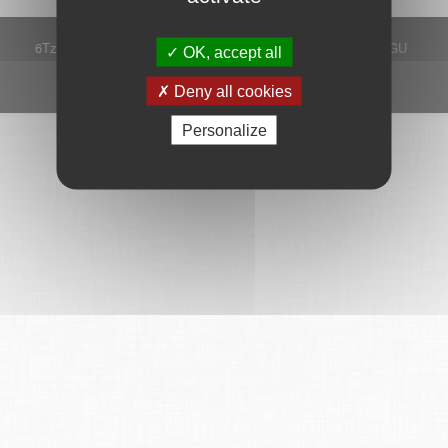
6Tzen ©2015 - Tous droits réservés
Mentions légales
CGU
OK, accept all
Plan du site
FAQ
Contact
Ce service est proposé par
6Tzen
.
Deny all cookies
Personalize