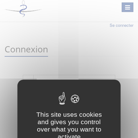
Se connecter
Connexion
Mot de passe oublié ?
Je crée mon compte
This site uses cookies
Connexion
and gives you control
over what you want to
activate