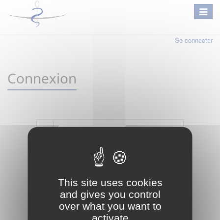
Se connecter
Connexion
Mot de passe oublié ?
Je crée mon compte
This site uses cookies
Connexion
and gives you control
over what you want to
activate