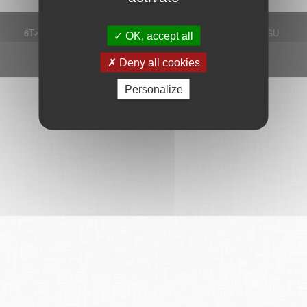
6Tzen ©2015 - Tous droits réservés
Mentions légales
CGU
OK, accept all
Plan du site
FAQ
Contact
Ce service est proposé par
6Tzen
.
Deny all cookies
Personalize