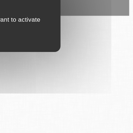
ice est proposé par
6Tzen
.
ant to activate