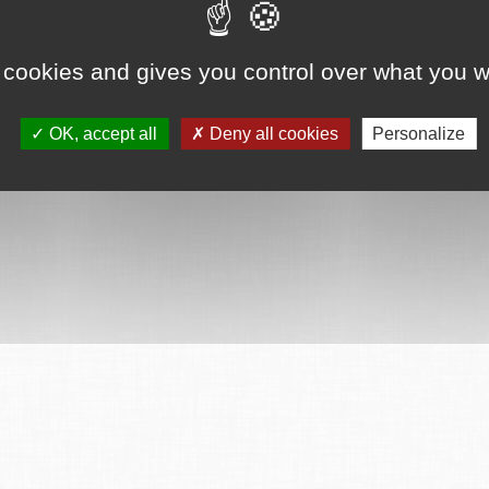
ervés
Mentions légales
CGU
Plan du site
FAQ
Contact
Ce serv
 cookies and gives you control over what you w
OK, accept all
Deny all cookies
Personalize