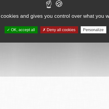
ervés
Mentions légales
CGU
Plan du site
FAQ
Contact
Ce serv
 cookies and gives you control over what you w
OK, accept all
Deny all cookies
Personalize