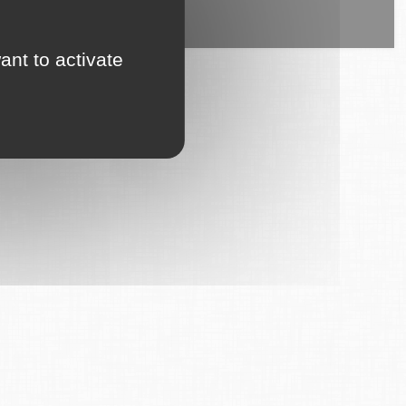
ice est proposé par
6Tzen
.
ant to activate