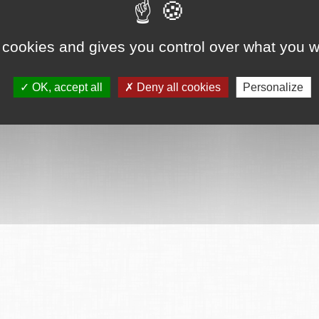
ervés
Mentions légales
CGU
Plan du site
FAQ
Contact
Ce serv
 cookies and gives you control over what you w
OK, accept all
Deny all cookies
Personalize