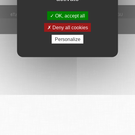
6Tzen ©2015 - Tous droits réservés
Mentions légales
CGU
OK, accept all
Plan du site
FAQ
Contact
Ce service est proposé par
6Tzen
.
Deny all cookies
Personalize