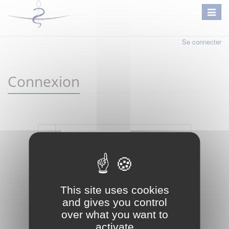
Se connecter
Connexion
Mot de passe oublié ?
Je crée mon compte
This site uses cookies
Connexion
and gives you control
over what you want to
activate