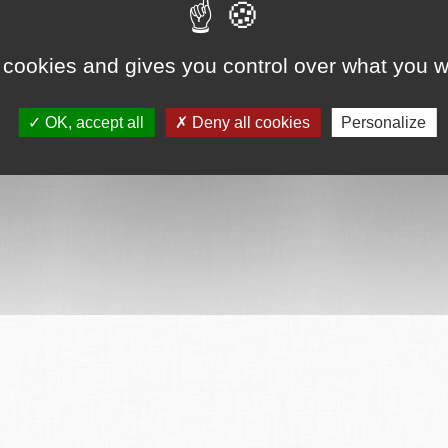
ervés
Mentions légales
CGU
Plan du site
FAQ
Contact
Ce serv
 cookies and gives you control over what you w
OK, accept all
Deny all cookies
Personalize