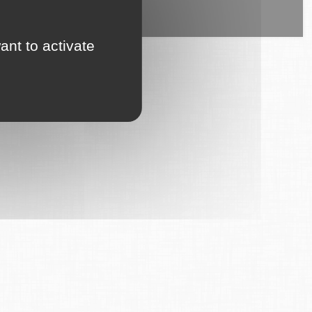
ice est proposé par
6Tzen
.
ant to activate