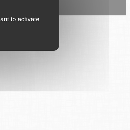
ice est proposé par
6Tzen
.
ant to activate