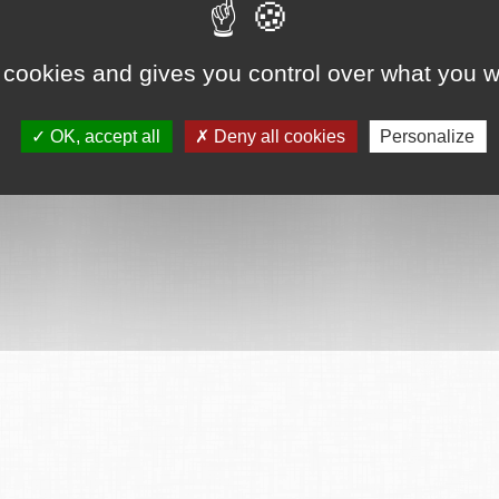
ervés
Mentions légales
CGU
Plan du site
FAQ
Contact
Ce serv
 cookies and gives you control over what you w
OK, accept all
Deny all cookies
Personalize