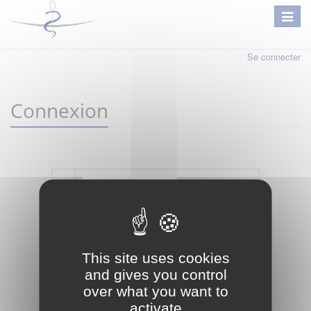
Se connecter
Connexion
Mot de passe oublié ?
Je crée mon compte
This site uses cookies
Connexion
and gives you control
over what you want to
activate