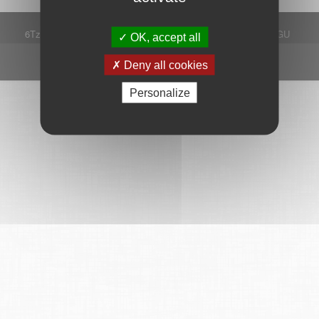
6Tzen ©2015 - Tous droits réservés
Mentions légales
CGU
OK, accept all
Plan du site
FAQ
Contact
Ce service est proposé par
6Tzen
.
Deny all cookies
Personalize