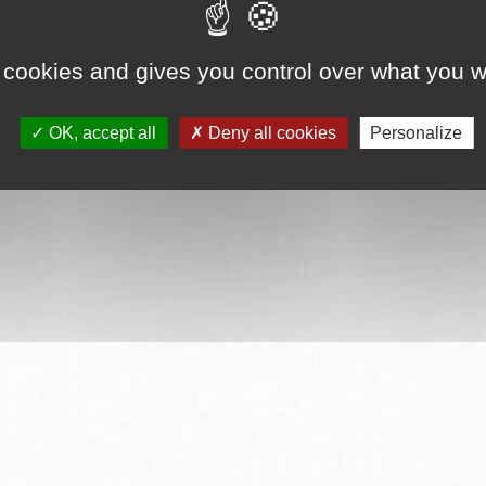
ervés
Mentions légales
CGU
Plan du site
FAQ
Contact
Ce serv
 cookies and gives you control over what you w
OK, accept all
Deny all cookies
Personalize