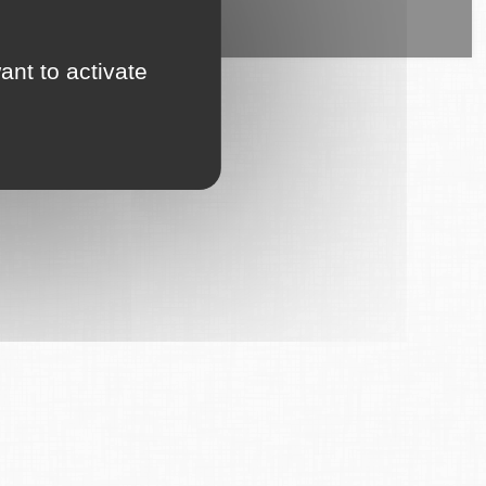
ice est proposé par
6Tzen
.
ant to activate